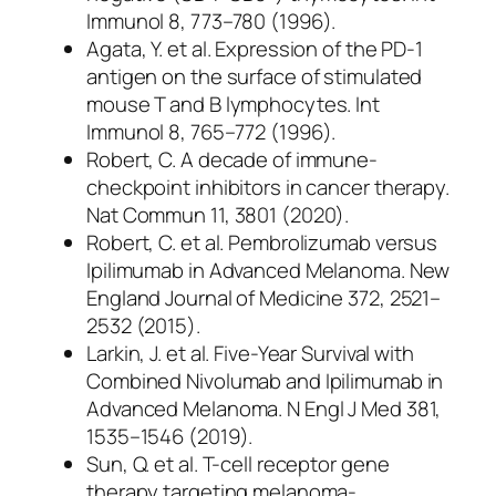
Immunol 8, 773–780 (1996).
Agata, Y. et al. Expression of the PD-1
antigen on the surface of stimulated
mouse T and B lymphocytes. Int
Immunol 8, 765–772 (1996).
Robert, C. A decade of immune-
checkpoint inhibitors in cancer therapy.
Nat Commun 11, 3801 (2020).
Robert, C. et al. Pembrolizumab versus
Ipilimumab in Advanced Melanoma. New
England Journal of Medicine 372, 2521–
2532 (2015).
Larkin, J. et al. Five-Year Survival with
Combined Nivolumab and Ipilimumab in
Advanced Melanoma. N Engl J Med 381,
1535–1546 (2019).
Sun, Q. et al. T-cell receptor gene
therapy targeting melanoma-