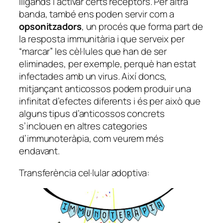
lligands i activar certs receptors. Per altra
banda, també ens poden servir com a
opsonitzadors
, un procés que forma part de
la resposta immunitària i que serveix per
“marcar” les cèl·lules que han de ser
eliminades, per exemple, perquè han estat
infectades amb un virus. Així doncs,
mitjançant anticossos podem produir una
infinitat d’efectes diferents i és per això que
alguns tipus d’anticossos concrets
s’inclouen en altres categories
d’immunoteràpia, com veurem més
endavant.
Transferència cel·lular adoptiva: