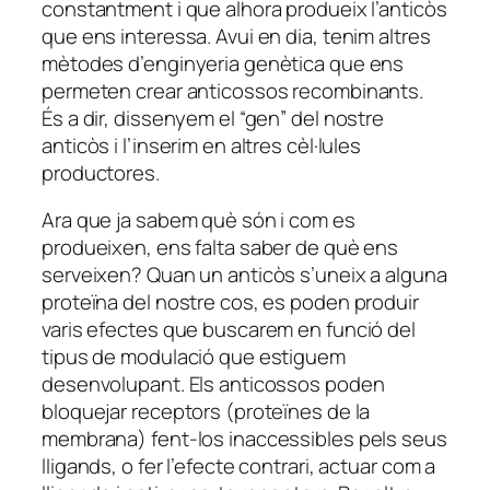
constantment i que alhora produeix l’anticòs
que ens interessa. Avui en dia, tenim altres
mètodes d’enginyeria genètica que ens
permeten crear anticossos recombinants.
És a dir, dissenyem el “gen” del nostre
anticòs i l’inserim en altres cèl·lules
productores.
Ara que ja sabem què són i com es
produeixen, ens falta saber de què ens
serveixen? Quan un anticòs s’uneix a alguna
proteïna del nostre cos, es poden produir
varis efectes que buscarem en funció del
tipus de modulació que estiguem
desenvolupant. Els anticossos poden
bloquejar receptors (proteïnes de la
membrana) fent-los inaccessibles pels seus
lligands, o fer l’efecte contrari, actuar com a