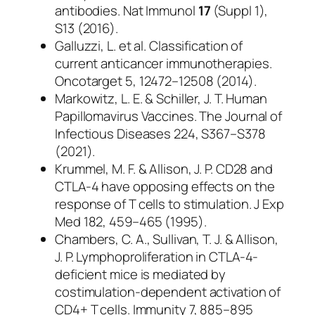
antibodies.
Nat Immunol
17
(Suppl 1),
S13 (2016).
Galluzzi, L. et al. Classification of
current anticancer immunotherapies.
Oncotarget 5, 12472–12508 (2014).
Markowitz, L. E. & Schiller, J. T. Human
Papillomavirus Vaccines. The Journal of
Infectious Diseases 224, S367–S378
(2021).
Krummel, M. F. & Allison, J. P. CD28 and
CTLA-4 have opposing effects on the
response of T cells to stimulation. J Exp
Med 182, 459–465 (1995).
Chambers, C. A., Sullivan, T. J. & Allison,
J. P. Lymphoproliferation in CTLA-4-
deficient mice is mediated by
costimulation-dependent activation of
CD4+ T cells. Immunity 7, 885–895