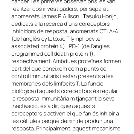
càncer. Les primeres observacions les van
realitzar dos investigadors, per separat,
anomenats James P. Allison i Tasuku Honjo,
dedicats a la recerca d’uns coreceptors
inhibidors de resposta, anomenats CTLA-4
(de l’anglès
cytotoxic T lymphocyte-
associated protein 4
) i PD-1 (de l’anglès
programmed cell death protein 1),
respectivament. Ambdues proteïnes formen
part del que coneixem com a punts de
control immunitaris i estan presents a les
membranes dels limfòcits T. La funció
biològica d’aquests coreceptors és regular
la resposta immunitària mitjançant la seva
inactivació, és a dir, quan aquests
coreceptors s’activen el que fan és inhibir a
les cèl·lules perquè deixin de produir una
resposta. Principalment, aquest mecanisme