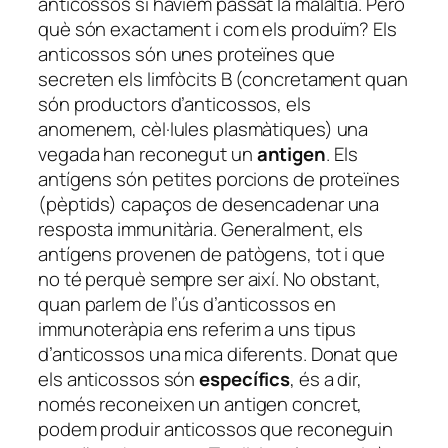
anticossos si havíem passat la malaltia. Però
què són exactament i com els produïm? Els
anticossos són unes proteïnes que
secreten els limfòcits B (concretament quan
són productors d’anticossos, els
anomenem, cèl·lules plasmàtiques) una
vegada han reconegut un
antigen
. Els
antígens són petites porcions de proteïnes
(pèptids) capaços de desencadenar una
resposta immunitària. Generalment, els
antígens provenen de patògens, tot i que
no té perquè sempre ser així. No obstant,
quan parlem de l’ús d’anticossos en
immunoteràpia ens referim a uns tipus
d’anticossos una mica diferents. Donat que
els anticossos són
específics
, és a dir,
només reconeixen un antigen concret,
podem produir anticossos que reconeguin