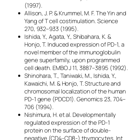
(1997).
Allison, J. P. & Krummel, M. F. The Yin and
Yang of T cell costimulation. Science
270, 932–933 (1995).
Ishida, Y., Agata, Y., Shibahara, K. &
Honjo, T. Induced expression of PD-1, a
novel member of the immunoglobulin
gene superfamily, upon programmed
cell death. EMBO J 11, 3887–3895 (1992).
Shinohara, T., Taniwaki, M., Ishida, Y.,
Kawaichi, M. & Honjo, T. Structure and
chromosomal localization of the human
PD-1 gene (PDCD1). Genomics 23, 704–
706 (1994).
Nishimura, H. et al. Developmentally
regulated expression of the PD-1
protein on the surface of double-
negative (CD4-CD8-) thymocytes. Int