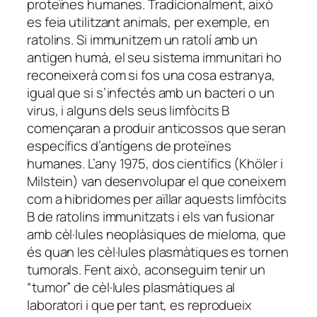
proteïnes humanes. Tradicionalment, això
es feia utilitzant animals, per exemple, en
ratolins. Si immunitzem un ratolí amb un
antigen humà, el seu sistema immunitari ho
reconeixerà com si fos una cosa estranya,
igual que si s’infectés amb un bacteri o un
virus, i alguns dels seus limfòcits B
començaran a produir anticossos que seran
específics d’antígens de proteïnes
humanes. L’any 1975, dos científics (Khöler i
Milstein) van desenvolupar el que coneixem
com a hibridomes per aïllar aquests limfòcits
B de ratolins immunitzats i els van fusionar
amb cèl·lules neoplàsiques de mieloma, que
és quan les cèl·lules plasmàtiques es tornen
tumorals. Fent això, aconseguim tenir un
“tumor” de cèl·lules plasmàtiques al
laboratori i que per tant, es reprodueix