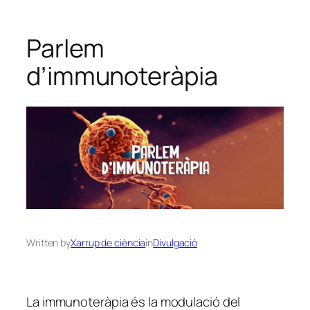
Parlem
d’immunoteràpia
Written by
Xarrup de ciència
in
Divulgació
La immunoteràpia és la modulació del