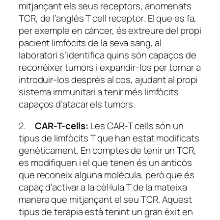
mitjançant els seus receptors, anomenats
TCR, de l’anglès
T cell receptor
. El que es fa,
per exemple en càncer, és extreure del propi
pacient limfòcits de la seva sang, al
laboratori s’identifica quins són capaços de
reconèixer tumors i expandir-los per tornar a
introduir-los després al cos, ajudant al propi
sistema immunitari a tenir més limfòcits
capaços d’atacar els tumors.
2.
CAR-T-cells:
Les CAR-T cells són un
tipus de limfòcits T que han estat modificats
genèticament. En comptes de tenir un TCR,
es modifiquen i el que tenen és un anticòs
que reconeix alguna molècula, però que és
capaç d’activar a la cèl·lula T de la mateixa
manera que mitjançant el seu TCR. Aquest
tipus de teràpia està tenint un gran èxit en