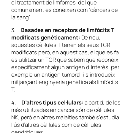
el tractament de limfomes, del que
comunament es coneixen com “càncers de
la sang”.
3.
Basades en receptors de limfòcits T
modificats genèticament:
De nou,
aquestes cèl·lules T tenen els seus TCR
modificats però, en aquest cas, el que es fa
és utilitzar un TCR que sabem que reconeix
específicament algun antigen d’interès, per
exemple un antigen tumoral, i s’introdueix
mitjançant enginyeria genètica als limfòcits
T.
4.
D’altres tipus cel·lulars:
a part d, de les
més utilitzades en càncer són de cèl·lules
NK, però en altres malalties també s’estudia
l’ús d’altres cèl·lules com de cèl·lules
dendrítiques.